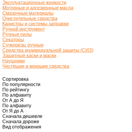
Эксплуатационные жидкости
Моторные и адгезионные масла
Смазочные материалы
Очистительные средства
Канистры и системы заправки
Ручной инструмент
Ручные пилы
Секаторы
Сучкорезы ручные
Средства индивидуальной защиты (СИЗ)
Защитные каски и маски
Наушники
Чистящие и моющие средства
Сортировка
По популярности
По рейтингу
По алфавиту
От А до Я
По алфавиту
От Я до А
Сначала дешевле
Сначала дороже
Вид отображения