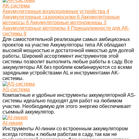
AK-система
Аккумуляторные воздуходувные устройства
4
Аккумуляторные газонокосилки
6
Аккумуляторные
мотокосы
6
Аккумуляторные мотоножницы
3
Аккумуляторные мотопилы
4
Принадлежности для АК-
системы
9
Для самостоятельной реализации самых амбициозных
проектов на участке Аккумуляторы типа АК обладают
высокой мощностью и достаточной емкостью для долгой
работы. Широкий ассортимент инструментов этой
системы позволит выполнить любые работы в саду. Все
аккумуляторы АК без проблем комбинируются со всеми
зарядными устройствами AL и инструментами AK-
системы.
AS-система
Компактные и удобные инструменты аккумуляторной AS-
системы идеально подходят для работ на любимом
участке. Необходимую для этого энергию обеспечивает
съемный аккумулятор.
AI-линия
Инструменты AI-линии со встроенным аккумулятором
всегда готовы к любым работам в саду, так как не