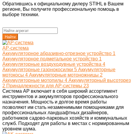
Обратившись к официальному дилеру STIHL в Вашем
регионе, Вы получите профессиональную помощь в
выборе техники.
Найти
AP-система
Аккумуляторное абразивно-отрезное устройство
1
Аккумуляторное подметальное устройство
1
Аккумуляторные воздуходувные устройства
4
Аккумуляторные газонокосилки
5
Аккумуляторные
мотокосы
4
Аккумуляторные мотоножницы
2
Аккумуляторные мотопилы
4
Аккумуляторный высоторез
2
Принадлежности для AP-системы
23
Система АР включает в себя широкий ассортимент
инструментов и аккумуляторов профессионального
назначения. Мощность и долгое время работы
позволяют им стать незаменимыми помощниками для
профессиональных ландшафтных дизайнеров,
работников садово-парковых хозяйств и коммунальных
служб. Подходят для работы в местах с нормированным
уровнем шума.