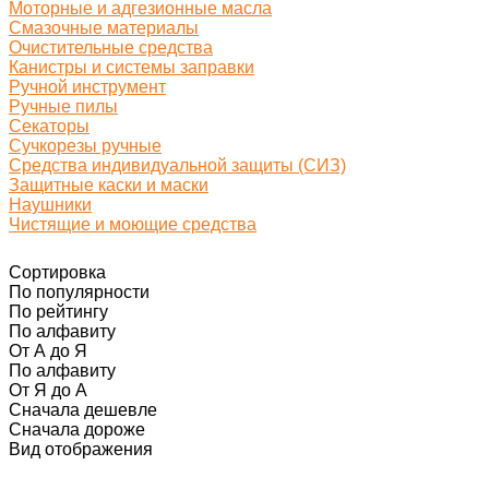
Моторные и адгезионные масла
Смазочные материалы
Очистительные средства
Канистры и системы заправки
Ручной инструмент
Ручные пилы
Секаторы
Сучкорезы ручные
Средства индивидуальной защиты (СИЗ)
Защитные каски и маски
Наушники
Чистящие и моющие средства
Сортировка
По популярности
По рейтингу
По алфавиту
От А до Я
По алфавиту
От Я до А
Сначала дешевле
Сначала дороже
Вид отображения